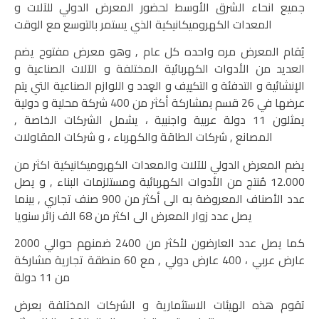
جميع انحاء الشرق الأوسط لحضور المعرض الدولي للآلات و
المعدات الكهروميكانيكية الذي يستمر بالتوسع مع الوقت
يُقام المعرض مره واحده كل عام , وهو معرض مفتوح يضم
العديد من الأدوات الكهربائية المختلفة و الآلات الصناعية و
الإنشائية و التدفئة و التكييف و العٍدد و اللوازم الصناعية التي يتم
عرضها في 26 قسم بمشاركة أكثر من 400 شركة محلية و دولية
يمثلون 11 دولة عربية واجنبية ، يشمل الشركات الخاصة ,
المصانع , شركات الطاقة والكهرباء ، و شركات المقاولات
يضم المعرض الدولي للآلات والمعدات الكهروميكانيكية اكثر من
12.000 مُنتج من الأدوات الكهربائية ومستلزمات البناء , و يصل
عدد الأصناف المعروضة به الى أكثر من 900 صنف تجاري , بينما
يصل عدد زوار المعرض الى اكثر من 68 الف زائر سنويا
كما يصل عدد العارضون لأكثر من 2400 ضمنهم حوالي 2000
عارض عربي ، 400 عارض دولي , مع 60 منطقة تجارية مشاركة
من 11 دولة
تقوم هذه الهيئات الاستثمارية و الشركات المختلفة بعرض