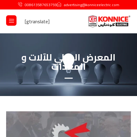
008613587653759
advertising@konniceelectric.com
[gtranslate]
المعرض الدولي للآلات و
المعدات