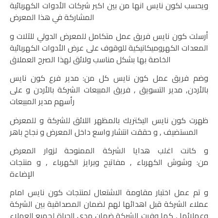
ويحسب لكون نايس انها من بين اكبر شركات الأدوات الكهربائية
المشاركة في هذا المعرض
أرسلت كون نايس فريق عمل متكامل للمعرض الدولي للآلات و
المعدات الكهروميكانيكية للوقوف على عرض الأدوات الكهربائية
الخاصة بها بشكل مناسب ولائق لهذا الصرح العملاق
وضم فريق عمل كون نايس كل من: مدير فرع كون نايس
بالأردن, مدير التسويق , فريق المبيعات الشركة بالأردن و على
رأسهم مدير المبيعات
ظهرت كون نايس اليكتريك بالمظهر اللائق للشركة و للمعرض
المستضيف , و حققت انتشار واسع داخل المعرض و نجاح باهر
و كانت اغلب هدايا الشركة الممنوحة لزوار المعرض
من:
وشوش الكهرباء
,
مفاتيح وبرايز الكهرباء
, و منتجات
الإضاءة
و تم عمل اختبار مقاومة الاشتعال لمنتجات كون نايس امام
عملاء الشركة قبل اهدائها لهم لضمان المصداقية بين الشركة
وعملائها , كما وفرت الشركة ضمان مدى الحياة لجميع العملاء