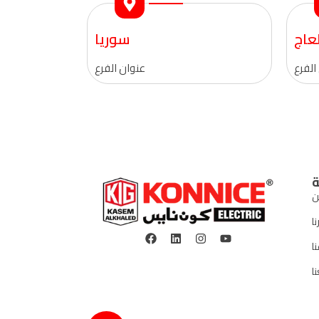
عاج
سوريا
الفرع
عنوان الفرع
ة
ن
نا
ا
ا