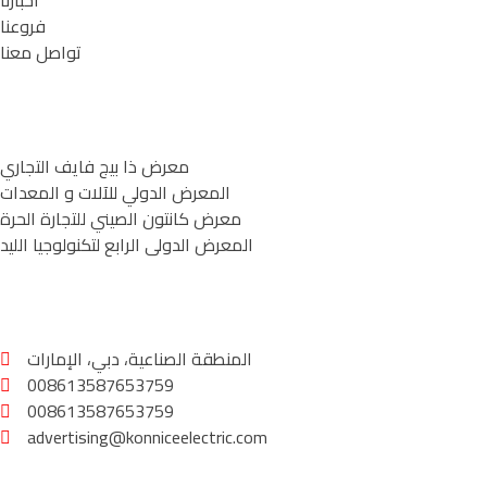
أخبارنا
فروعنا
تواصل معنا
معرض ذا بيج فايف التجاري
المعرض الدولي للآلات و المعدات
معرض كانتون الصيني للتجارة الحرة
المعرض الدولى الرابع لتكنولوجيا الليد
المنطقة الصناعية، دبي، الإمارات
008613587653759
008613587653759
advertising@konniceelectric.com