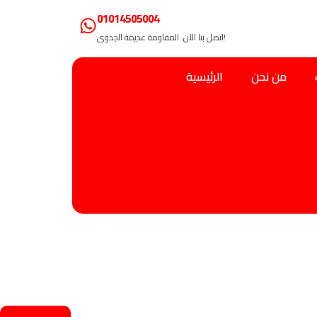
01014505004
اتصل بنا الآن. المقاومة عديمة الجدوى!
من نحن
الرئيسية