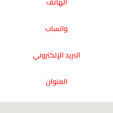
الهاتف
008613587653759
واتساب
008613587653759
البريد الإلكتروني
advertising@konniceelectric.com
العنوان
المنطقة الصناعية، دبي، الإمارات