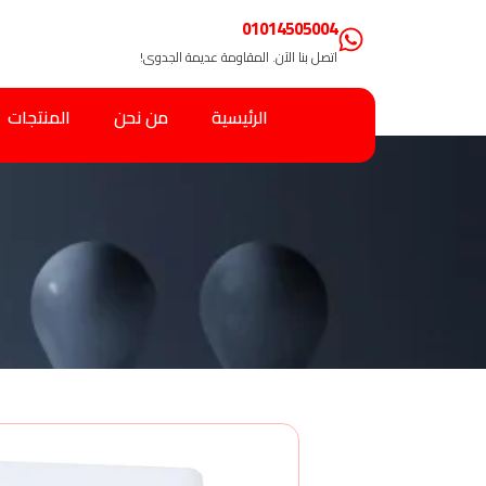
01014505004
اتصل بنا الآن. المقاومة عديمة الجدوى!
الرئيسية
من نحن
المنتجات