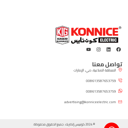
تواصل معنا
المنطقة الصناعية، دبي، الإمارات
008613587653759
008613587653759
advertising@konniceelectric.com
© 2024 كونييس إلكتريك. جميع الحقوق محفوظة.