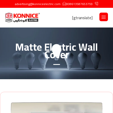
advertising@konniceelectric.com
008613587653759
[gtranslate]
Matte Electric Wall
Cover