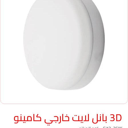
3D بانل لايت خارجي كامينو