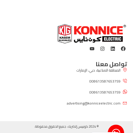
تواصل معنا
المنطقة الصناعية، دبي، الإمارات
008613587653759
008613587653759
advertising@konniceelectric.com
© 2024 كونييس إلكتريك. جميع الحقوق محفوظة.