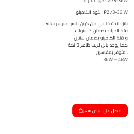
G73-36W : كود الجراند
P273-36 W : كود الكامينو
بانل لايت خارجي من كون نايس متوفر بفئتين
فئة الجراند بضمان 3 سنوات
و فئة الكامينو بضمان سنتين
كما يوجد بانل لايت ظاهر 3 تكة
: متوفر بمقاسين
36W – 48W
احصل على عرض سعر