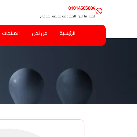
01014505004
اتصل بنا الآن. المقاومة عديمة الجدوى!
الرئيسية
من نحن
المنتجات