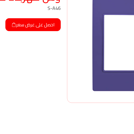
S-A46
احصل على عرض سعر