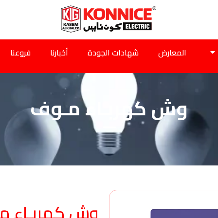
المعارض
شهادات الجودة
أخبارنا
فروعنا
وش كهربـاء مـوف
وش كهربـاء م