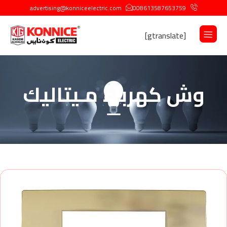
advertising@konniceelectric.com
008613587653759
[gtranslate]
وش كهرباء مـيتاليك