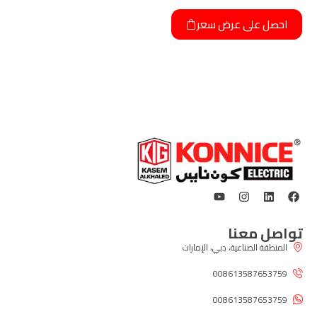
احصل على عرض سعر
تواصل معنا
المنطقة الصناعية، دبي، الإمارات
008613587653759
008613587653759