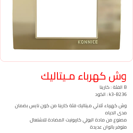
وش كهرباء مـيتاليك
B الفئة : كارينا
k3-B236 : الكود
وش كهرباء ثلاثي مـيتاليك فئة كارينا من كون نايس بضمان
مدى الحياه
مصنوع من مادة البولي كاربونيت المضادة للاشتعال
متوفر بالوان عديدة