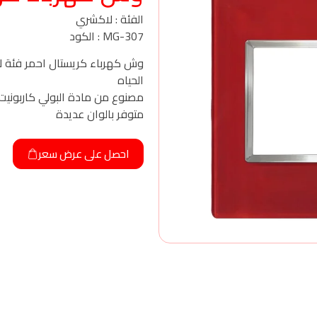
الفئة : لاكشري
MG-307 : الكود
وش كهرباء كريستال احمر فئة
الحياه
مصنوع من مادة البولي كاربونيت
متوفر بالوان عديدة
احصل على عرض سعر