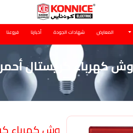
المعارض
شهادات الجودة
أخبارنا
فروعنا
ش كهرباء كريستال أحمر
وش كهرباء كري