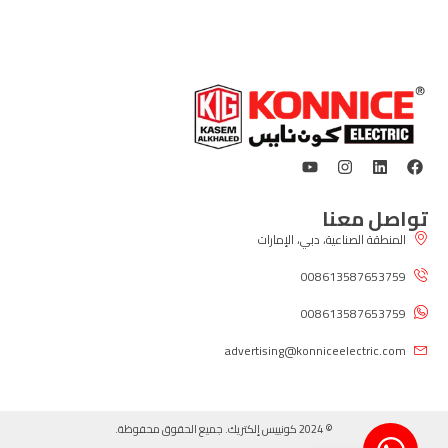
تواصل معنا
المنطقة الصناعية، دبي، الإمارات
008613587653759
008613587653759
advertising@konniceelectric.com
© 2024 كونييس إلكتريك. جميع الحقوق محفوظة.