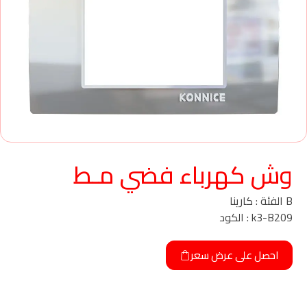
وش كهرباء فضي مـط
B الفئة : كارينا
k3-B209 : الكود
احصل على عرض سعر