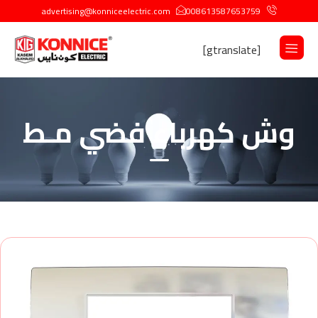
advertising@konniceelectric.com
008613587653759
[gtranslate]
وش كهرباء فضي مـط