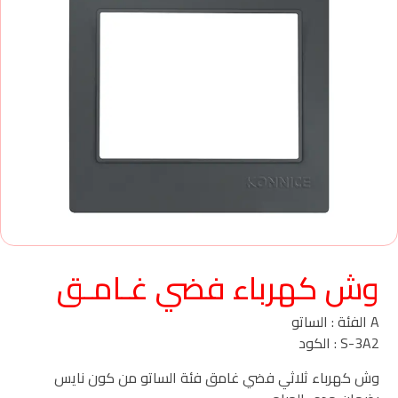
وش كهرباء فضي غـامـق
A الفئة : الساتو
S-3A2 : الكود
وش كهرباء ثلاثي فضي غامق فئة الساتو من كون نايس