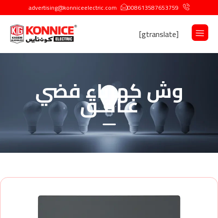
advertising@konniceelectric.com
008613587653759
[gtranslate]
وش كهرباء فضي
غـامـق