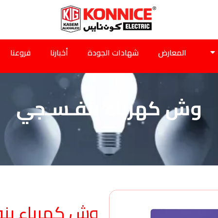
المعارض
شهادات الجودة
أخبارنا
فروعنا
وش كهرباء بنفـسـجي
وش كهرباء بن