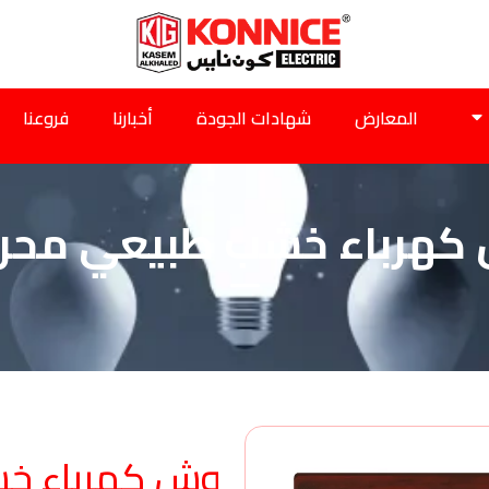
المعارض
شهادات الجودة
أخبارنا
فروعنا
كهرباء خشب طبيعي محر
وش كهرباء خ