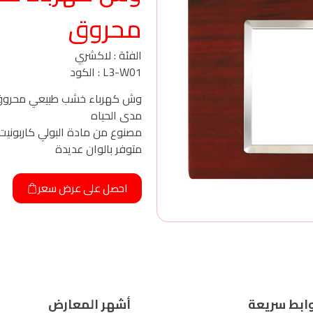
محروق
الفئة : لاكشري
L3-W01 : الكود
وش كهرباء خشب طبيعي محروق
مدى الحياه
مصنوع من مادة البولي كاربونيت
متوفر بالوان عديدة
احصل على عرض سعر
ابط سريعة
أشهر المعارض