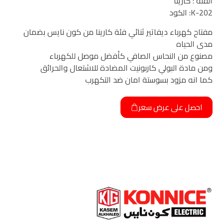
الفئة : كارينا
K-202: الكود
مفتاح كهرباء ديفاتير ثنائي فئة كارينا من كون نايس بضمان
مدى الحياه
مصنوع من النحاس الصافي كأفضل موصل للكهرباء
ومن مادة البولي كاربونيت المضادة للاشتعال والحرائق
كما انه مزود بسوستة امان ضد التكهرب
احصل على عرض سعر