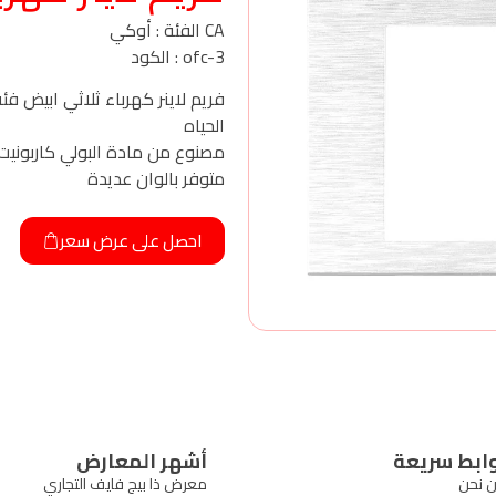
CA الفئة : أوكي
ofc-3 : الكود
فريم لاينر كهرباء ثلاثي ابيض
الحياه
مصنوع من مادة البولي كاربونيت
متوفر بالوان عديدة
احصل على عرض سعر
ابط سريعة
أشهر المعارض
 نحن
معرض ذا بيج فايف التجاري