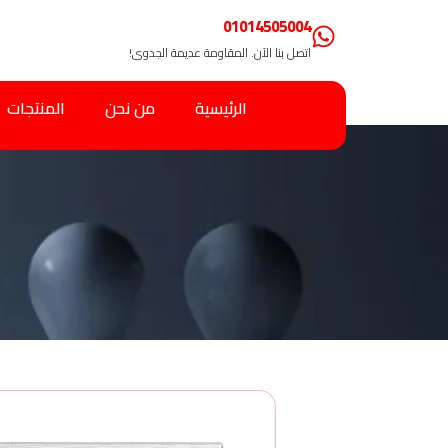
01014505004
اتصل بنا الآن. المقاومة عديمة الجدوى!
الرئيسية
من نحن
المنتجات