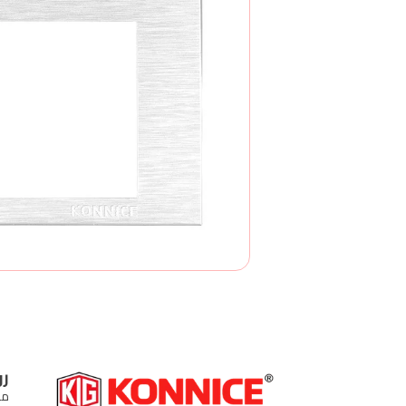
رو
من