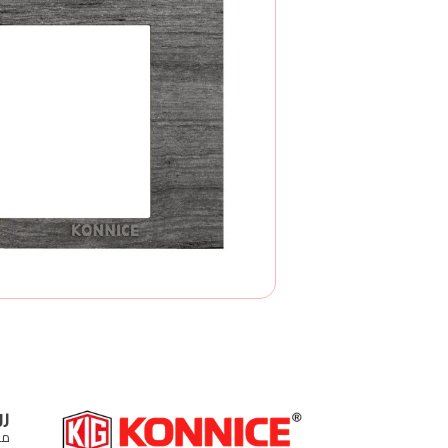
رو
من