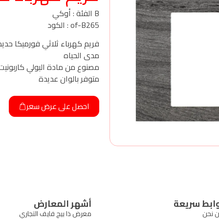
B الفئة : أوكي
of-B265 : الكود
فريم كهرباء ثلاثي فورميكا حد
مدى الحياه
مصنوع من مادة البولي كاربونيت
متوفر بالوان عديدة
احصل على عرض سعر
ابط سريعة
أشهر المعارض
 نحن
معرض ذا بيج فايف التجاري