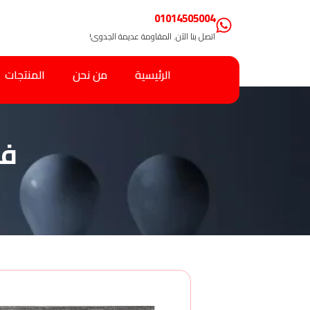
01014505004
اتصل بنا الآن. المقاومة عديمة الجدوى!
الرئيسية
من نحن
المنتجات
فر