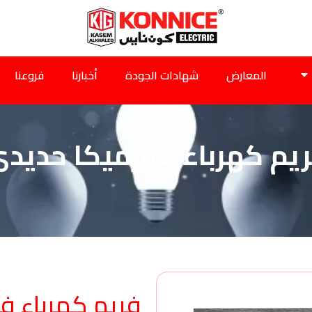
المعارض
شهادات الجودة
أخبارنا
فروعنا
يم كهرباء فورميكا حديد
فريم كهرباء ف