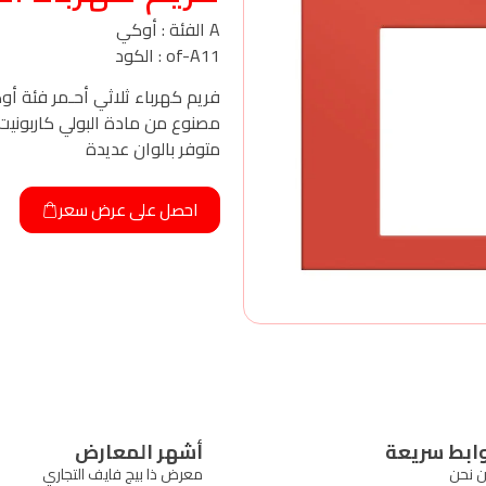
A الفئة : أوكي
of-A11 : الكود
فريم كهرباء ثلاثي أحـمر فئة 
مصنوع من مادة البولي كاربونيت
متوفر بالوان عديدة
احصل على عرض سعر
ابط سريعة
أشهر المعارض
 نحن
معرض ذا بيج فايف التجاري