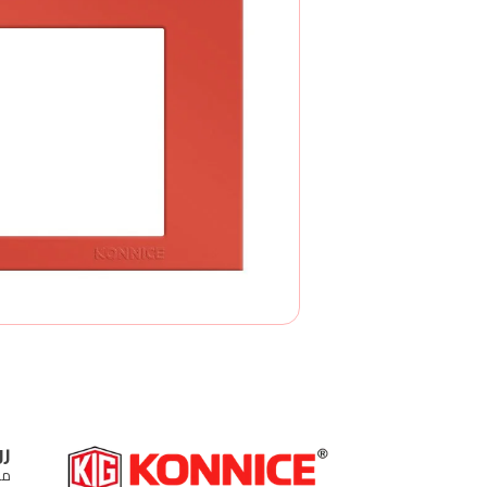
رو
من