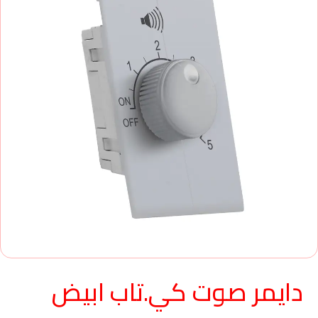
دايمر صوت كي.تاب ابيض