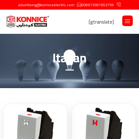
advertising@konniceelectric.com
008613587653759
[gtranslate]
Italian