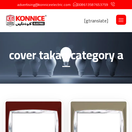
advertising@konniceelectric.com
008613587653759
[gtranslate]
cover takao category a