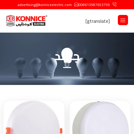
advertising@konniceelectric.com
008613587653759
[gtranslate]
جراند