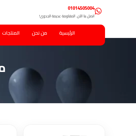
01014505004
اتصل بنا الآن. المقاومة عديمة الجدوى!
الرئيسية
من نحن
المنتجات
م