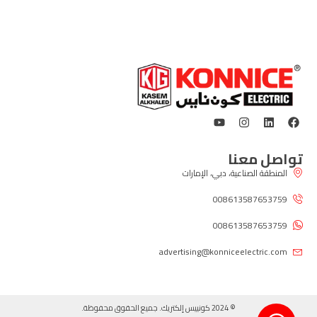
تواصل معنا
المنطقة الصناعية، دبي، الإمارات
008613587653759
008613587653759
advertising@konniceelectric.com
© 2024 كونييس إلكتريك. جميع الحقوق محفوظة.