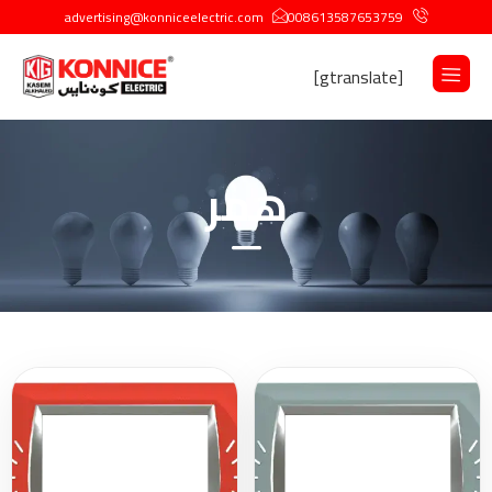
advertising@konniceelectric.com
008613587653759
[gtranslate]
همر