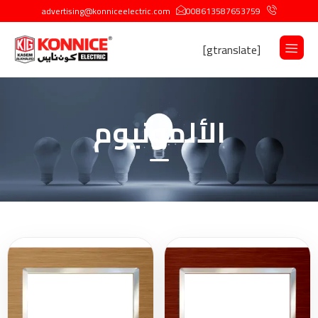
advertising@konniceelectric.com
008613587653759
[gtranslate]
الألمونيوم