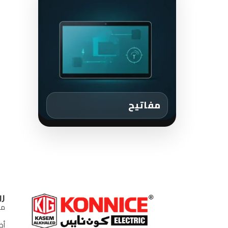
مفاتيح
رو
من
أخب