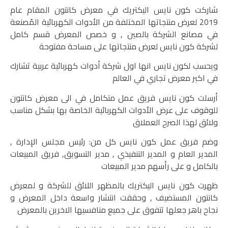
شاركت
كون نايس اليكتريك
في معرض كانتون المقام عام
2019 لعرض
منتجاتها
المختلفة من الأدوات الكهربائية المُصنعة
في مصانع الشركة بالصين , و خصص المعرض قسم كامل
لشركة كون نايس لعرض منتجاتها على مساحة مفتوحة
ويحسب لكون نايس انها اول شركة أدوات كهربائية عربية تشارك
في اكبر معرض تجاري في العالم
أرسلت كون نايس فريق عمل متكامل في الى معرض كانتون
للوقوف على عرض الأدوات الكهربائية الخاصة بها بشكل مناسب
ولائق لهذا الصرح العملاق
وضم فريق عمل كون نايس كل من: رئيس مجلس الإدارة ,
المدير العام و المدير التنفيذي , مدير التسويق, فريق المبيعات
بالكامل و على رأسهم مدير المبيعات
ظهرت كون نايس اليكتريك بالمظهر اللائق للشركة و لمعرض
كانتون المستضيف , وحققت انتشار واسعة داخل المعرض و
نجاح باهر جعلها تتفوق على جميع منافسيها الاخرين بالمعرض