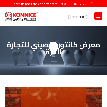
advertising@konniceelectric.com
008613587653759
[gtranslate]
معرض كانتون الصيني للتجارة
الحرة