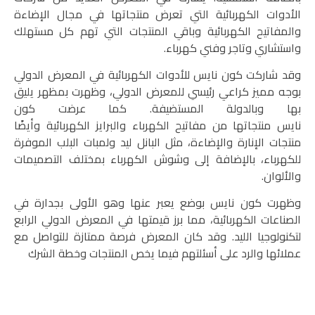
الأدوات الكهربائية التي تعرض منتجاتها في مجال الإضاءة
والمفاتيح الكهربائية وباقي المنتجات التي تهم كل مستهلك
واستشاري وتاجر وفني كهرباء.
وقد شاركت
كون نايس
للأدوات الكهربائية في المعرض الدولي
بوجه مميز كراعي رئيسي للمعرض الدولي، وظهرت بمظهر يليق
بها وبالدولة المستضيفة. كما عرضت كون
نايس
منتجاتها
من
مفاتيح الكهرباء
والبرايز الكهربائية وأيضًا
منتجات الإنارة و
الإضاءة
، مثل البانل ليد ولمبات البلب الموفرة
للكهرباء، بالإضافة إلى وشوش الكهرباء بمختلف التصميمات
والألوان.
وظهرت كون نايس بوضع يعبر عنها وهو الأولى بجدارة في
الصناعات الكهربائية، مما برز قيمتها في المعرض الدولي الرابع
لتكنولوجيا الليد. وقد كان المعرض فرصة ممتازة للتواصل مع
عملائها والرد على أسئلتهم فيما يخص المنتجات وخطة الشرك