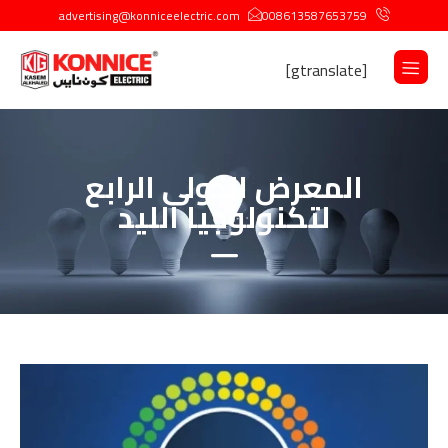
advertising@konniceelectric.com
008613587653759
[gtranslate]
المعرض الدولى الرابع
لتكنولوجيا الليد